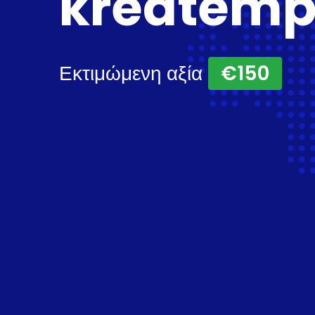
kreatempo
Εκτιμώμενη αξία
€150